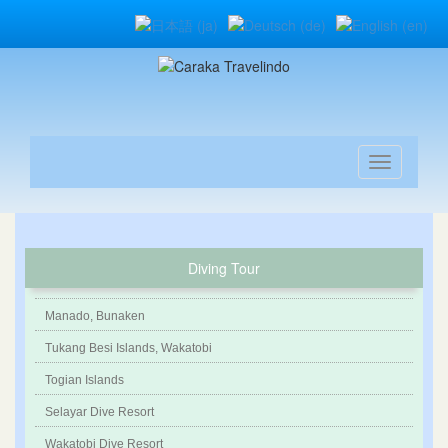
Diving Tour
Manado, Bunaken
Tukang Besi Islands, Wakatobi
Togian Islands
Selayar Dive Resort
Wakatobi Dive Resort