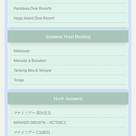
Pandawa Dive Resorts
Hoga Island Dive Resort
Sulawesi Hotel Booking
Makassar
Manado & Bunaken
Tanjung Bira & Selayar
Toraja
North Sulawesi
マナドツアー 四泊五日
MANADO 08D/07N – NCT08CC
マナドツアー三泊四日