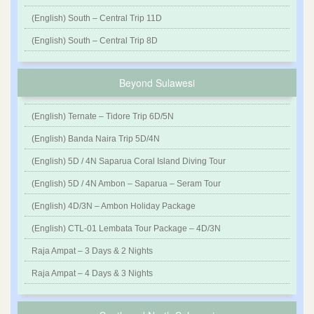
(English) South – Central Trip 11D
(English) South – Central Trip 8D
Beyond Sulawesi
(English) Ternate – Tidore Trip 6D/5N
(English) Banda Naira Trip 5D/4N
(English) 5D / 4N Saparua Coral Island Diving Tour
(English) 5D / 4N Ambon – Saparua – Seram Tour
(English) 4D/3N – Ambon Holiday Package
(English) CTL-01 Lembata Tour Package – 4D/3N
Raja Ampat – 3 Days & 2 Nights
Raja Ampat – 4 Days & 3 Nights