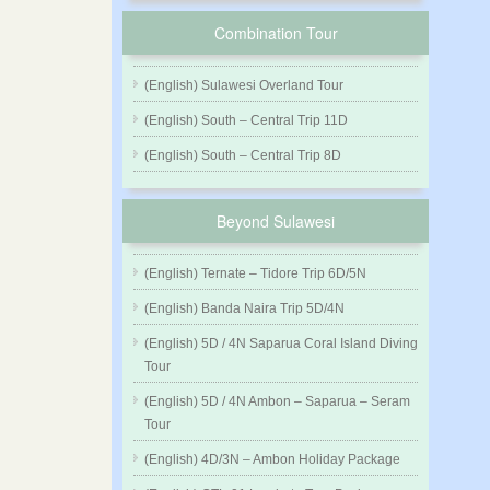
Combination Tour
(English) Sulawesi Overland Tour
(English) South – Central Trip 11D
(English) South – Central Trip 8D
Beyond Sulawesi
(English) Ternate – Tidore Trip 6D/5N
(English) Banda Naira Trip 5D/4N
(English) 5D / 4N Saparua Coral Island Diving
Tour
(English) 5D / 4N Ambon – Saparua – Seram
Tour
(English) 4D/3N – Ambon Holiday Package