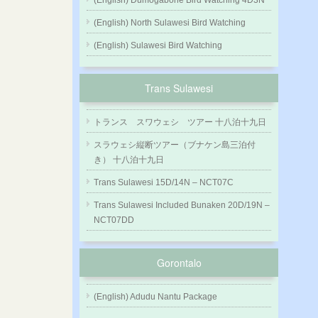
(English) Dumogabone Bird Watching 4D3N
(English) North Sulawesi Bird Watching
(English) Sulawesi Bird Watching
Trans Sulawesi
トランス スワウェシ ツアー 十八泊十九日
スラウェシ縦断ツアー（ブナケン島三泊付
き） 十八泊十九日
Trans Sulawesi 15D/14N – NCT07C
Trans Sulawesi Included Bunaken 20D/19N –
NCT07DD
Gorontalo
(English) Adudu Nantu Package