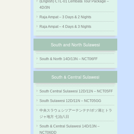
(English) CTL-01 Lembata Tour Package –
4D/3N
Raja Ampat – 3 Days & 2 Nights
Raja Ampat – 4 Days & 3 Nights
South and North Sulawesi
South & North 14D/13N – NCT06FF
South & Central Sulawesi
South Central Sulawesi 12D/11N – NCT05FF
South Sulawesi 12D/11N – NCT05GG
中央スラウェシツアーテンテナ/ポソ湖とトラ
ジャ地方 七泊八日
South & Central Sulawesi 14D/13N –
NCT06DD