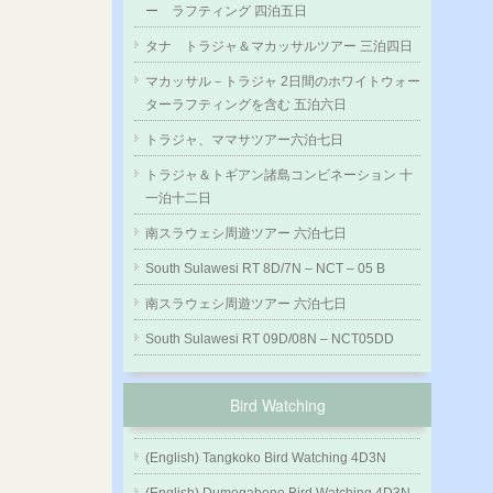
ー ラフティング 四泊五日
タナ トラジャ＆マカッサルツアー 三泊四日
マカッサル－トラジャ 2日間のホワイトウォー
ターラフティングを含む 五泊六日
トラジャ、ママサツアー六泊七日
トラジャ＆トギアン諸島コンビネーション 十
一泊十二日
南スラウェシ周遊ツアー 六泊七日
South Sulawesi RT 8D/7N – NCT – 05 B
南スラウェシ周遊ツアー 六泊七日
South Sulawesi RT 09D/08N – NCT05DD
Bird Watching
(English) Tangkoko Bird Watching 4D3N