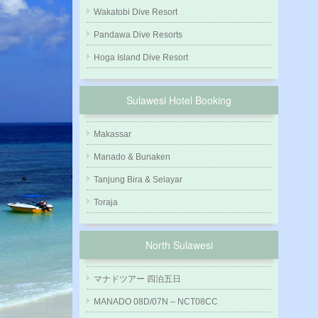
Wakatobi Dive Resort
Pandawa Dive Resorts
Hoga Island Dive Resort
Sulawesi Hotel Booking
Makassar
Manado & Bunaken
Tanjung Bira & Selayar
Toraja
North Sulawesi
マナドツアー 四泊五日
MANADO 08D/07N – NCT08CC