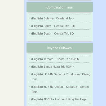
Combination Tour
(English) Sulawesi Overland Tour
(English) South – Central Trip 11D
(English) South – Central Trip 8D
Beyond Sulawesi
(English) Ternate – Tidore Trip 6D/5N
(English) Banda Naira Trip 5D/4N
(English) 5D / 4N Saparua Coral Island Diving
Tour
(English) 5D / 4N Ambon – Saparua – Seram
Tour
(English) 4D/3N – Ambon Holiday Package