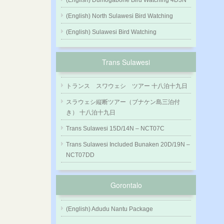
(English) Dumogabone Bird Watching 4D3N
(English) North Sulawesi Bird Watching
(English) Sulawesi Bird Watching
Trans Sulawesi
トランス スワウェシ ツアー 十八泊十九日
スラウェシ縦断ツアー（ブナケン島三泊付
き） 十八泊十九日
Trans Sulawesi 15D/14N – NCT07C
Trans Sulawesi Included Bunaken 20D/19N –
NCT07DD
Gorontalo
(English) Adudu Nantu Package