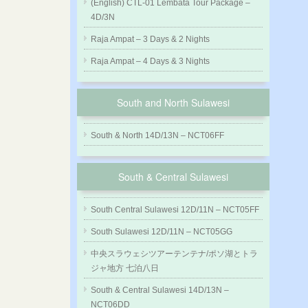
(English) CTL-01 Lembata Tour Package –
4D/3N
Raja Ampat – 3 Days & 2 Nights
Raja Ampat – 4 Days & 3 Nights
South and North Sulawesi
South & North 14D/13N – NCT06FF
South & Central Sulawesi
South Central Sulawesi 12D/11N – NCT05FF
South Sulawesi 12D/11N – NCT05GG
中央スラウェシツアーテンテナ/ポソ湖とトラ
ジャ地方 七泊八日
South & Central Sulawesi 14D/13N –
NCT06DD