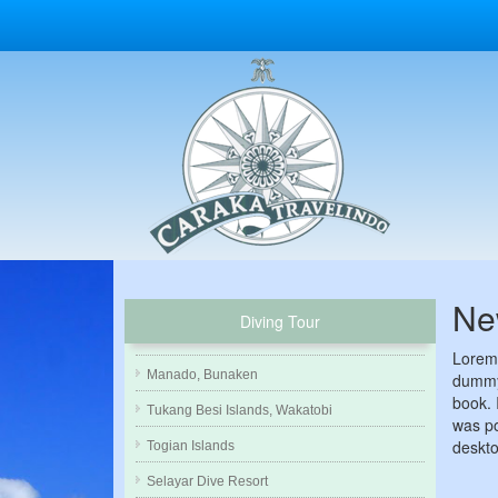
Ne
Diving Tour
Lorem 
Manado, Bunaken
dummy 
book. 
Tukang Besi Islands, Wakatobi
was po
deskto
Togian Islands
Selayar Dive Resort