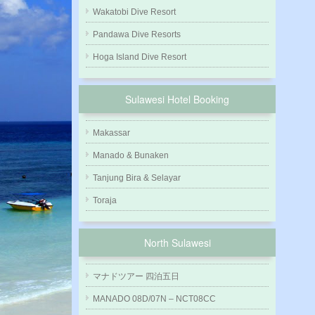
Wakatobi Dive Resort
Pandawa Dive Resorts
Hoga Island Dive Resort
Sulawesi Hotel Booking
Makassar
Manado & Bunaken
Tanjung Bira & Selayar
Toraja
North Sulawesi
マナドツアー 四泊五日
MANADO 08D/07N – NCT08CC