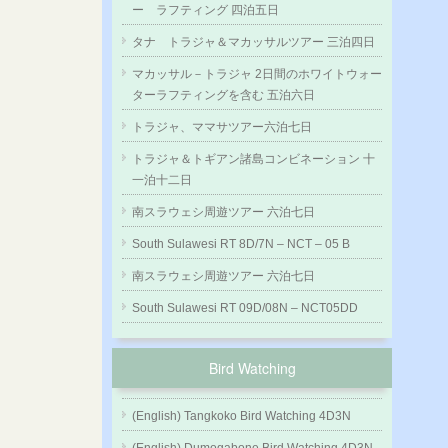
ー ラフティング 四泊五日
タナ トラジャ＆マカッサルツアー 三泊四日
マカッサル－トラジャ 2日間のホワイトウォー
ターラフティングを含む 五泊六日
トラジャ、ママサツアー六泊七日
トラジャ＆トギアン諸島コンビネーション 十
一泊十二日
南スラウェシ周遊ツアー 六泊七日
South Sulawesi RT 8D/7N – NCT – 05 B
南スラウェシ周遊ツアー 六泊七日
South Sulawesi RT 09D/08N – NCT05DD
Bird Watching
(English) Tangkoko Bird Watching 4D3N