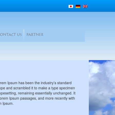
CONTACT US
PARTNER
Lorem Ipsum has been the industry’s standard
type and scrambled it to make a type specimen
 typesetting, remaining essentially unchanged. It
 Lorem Ipsum passages, and more recently with
em Ipsum.